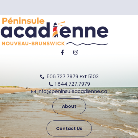
506.727.7979 Ext 5103
1.844.727.7979
info@peninsuleacadienne.ca
About
Contact Us