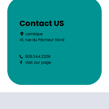
Contact US
Lamèque
41, rue du Pêcheur Nord
506.344.2209
Visit our page