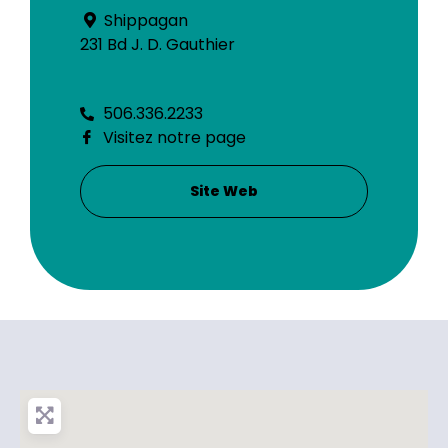
Shippagan
231 Bd J. D. Gauthier
506.336.2233
Visitez notre page
Site Web