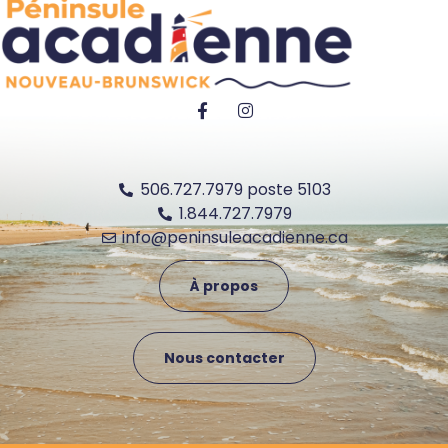
506.727.7979 poste 5103
1.844.727.7979
info@peninsuleacadienne.ca
À propos
Nous contacter