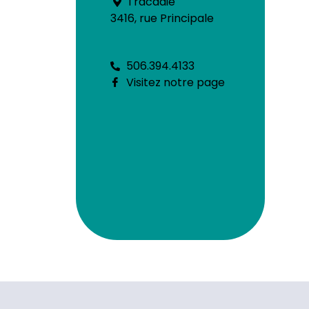
Tracadie
3416, rue Principale
506.394.4133
Visitez notre page