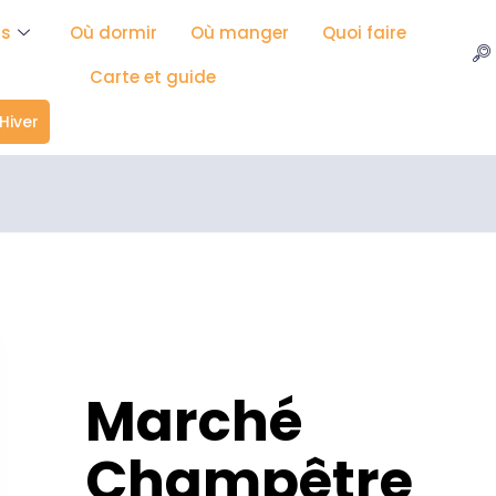
ns
Où dormir
Où manger
Quoi faire
Carte et guide
Hiver
Marché
Champêtre