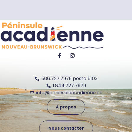
506.727.7979 poste 5103
1.844.727.7979
info@peninsuleacadienne.ca
À propos
Nous contacter