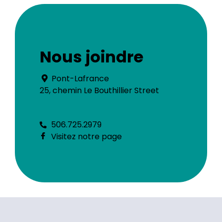
Nous joindre
Pont-Lafrance
25, chemin Le Bouthillier Street
506.725.2979
Visitez notre page