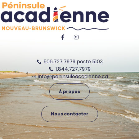
506.727.7979 poste 5103
1.844.727.7979
info@peninsuleacadienne.ca
À propos
Nous contacter